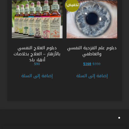
تخفيض!
دبلوم علم القزحية النفسي
دبلوم العلاج النفسي
والعاطفي
بالأزهار – العلاج بخلاصات
أزهار باخ
السعر
السعر
$
90
$
160
$
350
الأصلي
الحالي
هو:
هو:
إضافة إلى السلة
إضافة إلى السلة
$160.
$350.