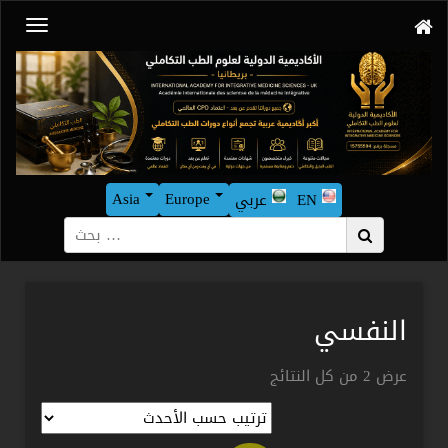
Asia
Europe
EN
عربي
بحث
النفسي
تم
عرض ⁦2⁩ من كل النتائج
الفرز
حسب
الأحدث