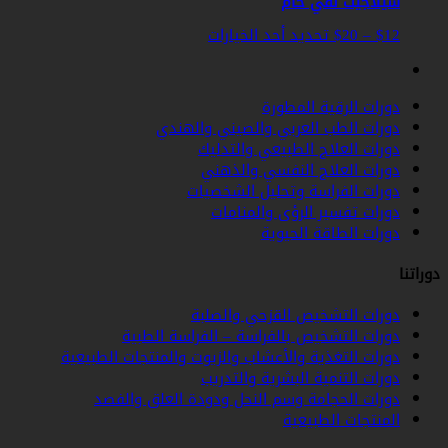
شيلاجيت نقي خام
نطاق
هناك
12
$
–
20
$
تحديد أحد الخيارات
السعر:
العديد
من
من
الأشكال
دورات الرقية المطورة
خلال
المختلفة
دورات الطب العربي والصيني والهندي
لهذا
دورات العلاج الطبيعي والتدليك
المنتج.
دورات العلاج النفسي والذهني
يمكن
دورات الفراسة وتحليل الشخصيات
اختيار
دورات تفسير الرؤى والمنامات
الخيارات
دورات الطاقة الحيوية
على
صفحة
راتنا
المنتج
دورات التشخيص القزحي والصلبة
دورات التشخيص بالفراسة – الفراسة الطبية
دورات التغذية والأعشاب والزيوت والمنتجات الطبيعية
دورات التنمية البشرية والتدريب
دورات الحجامة وسم النحل ودودة العلق والفصد
المنتجات الطبيعية