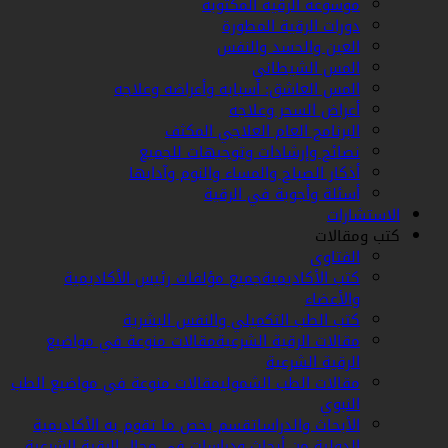
موسوعة الرقية المكتوبة
دورات الرقية المطورة
العين والحسد والنفس
المس الشيطاني
المس العاشق: أسبابه وأعراضه وعلاجه
أعراض السحر وعلاجه
البرنامج العام العلاجي المكثف
نصائح وإرشادات وتوجيهات للجميع
أذكار الصباح والمساء والنوم وآدابها
أسئلة وأجوبة في الرقية
الاستشارات
كتب ومقالات
الفتاوى
كتب الأكاديمية
جميع مؤلفات رئيس الأكاديمية
والأعضاء
كتب الطب التكميلي والنفس البشرية
مقالات الرقية الشرعية
مقالات منوعة في مواضيع
الرقية الشرعية
مقالات الطب الشمولي
مقالات منوعة في مواضيع الطب
النبوي
الأبحاث والدراسات
قسم يخص ما تقوم به الأكاديمية
الدولية من أبحاث ودراسات في مجال الرقية الشرعية