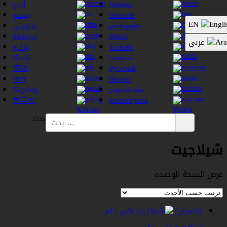
Italiano
أردو
Deutsch
پښتو
EN
português
فارسی
Melayu
Dutch
عربي
தமிழ்
Turkish
Hindi
română
漢語
Русский
বাংলা
Shqipe
Tagalog
украї́нська
한국어
polszczyzna
بحث
يلاجيت
رض النتيجة الوحيدة
تخفيض!