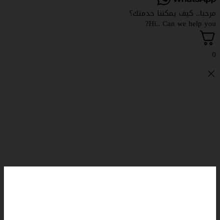
رحبا.. كيف يمكننا خدمتك؟
Hi.. Can we help yo