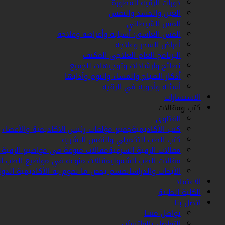
دورات الرقية المطورة
العين والحسد والنفس
المس الشيطاني
المس العاشق: أسبابه وأعراضه وعلاجه
أعراض السحر وعلاجه
البرنامج العام العلاجي المكثف
نصائح وإرشادات وتوجيهات للجميع
أذكار الصباح والمساء والنوم وآدابها
أسئلة وأجوبة في الرقية
الاستشارات
كتب ومقالات
الفتاوى
كتب الأكاديمية
جميع مؤلفات رئيس الأكاديمية والأعضاء
كتب الطب التكميلي والنفس البشرية
مقالات الرقية الشرعية
مقالات منوعة في مواضيع الرقية 
مقالات الطب الشمولي
مقالات منوعة في مواضيع الطب ال
الأبحاث والدراسات
قسم يخص ما تقوم به الأكاديمية الدولي
الاعتماد
الكلية الطبية
اتصل بنا
تواصل معنا
التواصل بالواتسآب