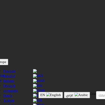
rope
Français
Español
Italiano
Deutsch
português
بحث
عربي
EN
Dutch
Turkish