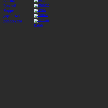
română
Русский
Shqipe
украї́нська
polszczyzna