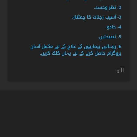
2- نظر وحسد.
3- آسیب (جنات کا چمٹنا).
4- جادو.
5- نصیحتیں.
6- روحانی بیماریوں کے علاج کے لیے مکمل آسان
پروگرام حاصل کرنے کے لیے یہاں کلک کریں.
0