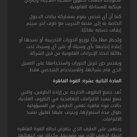
محتوياته انتهاكًا لحقوق الملكية الفكرية، ويعرّض
مرتكبه للمساءلة القانونية.
كما أن أي شخص يقوم بمشاركة بيانات الدخول
الخاصة به إلى منصة التدريب مع طرف آخر، سيتم
إيقاف حسابه نهائيًا.
ويُحظر منعًا باتًا توزيع الدورات التدريبية أو نسخها أو
إعادة إنتاجها بأي وسيلة أو على أي وسيط، تحت
طائلة اتخاذ الإجراءات القانونية من قبل الشركة.
ويقتصر حق تنزيل الدورات واستخدامها على العميل
الذي قام بشرائها، وللاستخدام الشخصي فقط.
المادة الثانية عشرة: القوة القاهرة
تُعد جميع الظروف الخارجة عن إرادة الطرفين، والتي
تمنع تنفيذ الالتزامات التعاقدية في الظروف العادية،
حالات قوة قاهرة تعفي الطرفين من المسؤولية
طوال مدة استمرارها، ويترتب عليها تعليق تنفيذ
الالتزامات.
ويتعين على الطرف الذي يتعرض لحالة القوة القاهرة
إخطار الطرف الآخر فور وقوعها، وكذلك فور انتهائها.