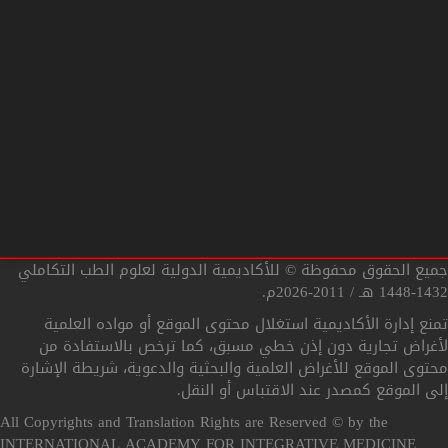
سياسة الخصوصية Privacy Policy
الشروط والأحكام Terms and conditions
سياسة الإلغاء والاسترداد Refund Policy
أهداف الأكاديمية الدولية
جميع الحقوق محفوظة © للأكاديمية الدولية لعلوم الطب التكاملي
1432-1448 هـ / 2011-2026م.
التحقق من صحة الشهادة
تمنع إدارة الأكاديمية استغلال محتوى الموقع أو مواده العلمية
لأغراض تجارية دون إذن خطي مسبق، كما ترخص بالاستفادة من
محتوى الموقع للأغراض العلمية والبحثية والدعوية، شريطة الإشارة
إلى الموقع كمصدر عند الاقتباس أو النقل.
All Copyrights and Translation Rights are Reserved © by the
INTERNATIONAL ACADEMY FOR INTEGRATIVE MEDICINE