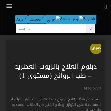
Asia
Europe
EN
عربي
بحث
تخفيض!
دبلوم العلاج بالزيوت العطرية
– طب الروائح (مستوى 1)
السعر
السعر
$
160
$
220
الأصلي
الحالي
هو:
هو:
يستخدم هذا العلاج المريح بالتدليك أو استنشاق الرائحة
$160.
$220.
للمساعدة على التوازن وعلاج الكثير من الحالات الجسدية
والنفسية.