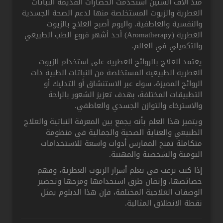
منذ آلاف السنين استخدمت الحضارات القديمة النباتات
العطرية والزيوت المستخلصة منها لدعم الصحة الجسدية
والنفسية والعاطفية. واليوم أصبح العلاج بالزيوت
العطرية (Aromatherapy) أحد أشهر فروع الطب الطبيعي
والتكميلي في العالم.
يعتمد العلاج بالروائح العطرية على استخدام الزيوت
العطرية الطبيعية المستخلصة من النباتات الطبية ذات
الروائح المميزة، سواء عبر الاستنشاق أو التدليك أو
التطبيقات المختلفة، بهدف تعزيز الشعور بالراحة
والاسترخاء والتوازن الجسدي والعاطفي.
ويتميز هذا العلم بأنه يجمع بين المعرفة النباتية والعلاج
الطبيعي والعناية الصحية والجمالية في منظومة
متكاملة تمنح الممارس أدوات واسعة للاستخدامات
اليومية والشخصية والمهنية.
إذا كنت ترغب في تعلم أسرار الزيوت العطرية، وفهم
خصائصها، وإتقان طرق استخدامها ومزجها وتحضير
الوصفات العلاجية المختلفة، فإن هذا الدبلوم يمثل
نقطة الانطلاق المثالية.