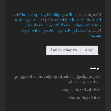
صناعة
الصابون
التصنيفات:
دورات التغذية والأعشاب والزيوت والمنتجات
العلاجي
الطبيعية
,
دورات الصناعة المهنية: بخور - صابون - كريمات
والتجميلي
- منظفات
,
دورات الطب التكاملي والطب البديل
الوسوم:
التجميلي
,
الصابون
,
العلاجي
,
دبلوم
,
دورة
,
صناعة
الوصف
معلومات إضافية
الوصف
تعلم فن وأصول وأساسيات واحتراف صناعة الصابون من
البداية حتى الاحتراف.
متطلبات الدورة: لا يوجد.
مدة الدورة: 10 ساعات.