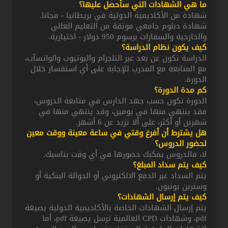
ما هي الشهادات التي سأحصل عليها؟
شهادة من الأكاديمية الدولية في بريطانيا - مجانا.
شهادة دبلوم جامعي موثقة من التعليم العالي
والخارجية والسفارات برسوم 950 دولار - اختيارية.
كيف يكون نظام الدراسة؟
الدراسة تكون عن بعد عبر التلجرام واليوتيوب والواتسآب،
مع المتابعة مع المدرب للإجابة على أي استفسار خلال
الدورة.
كم مدة الدورة؟
الدورة تكون حسب جهد الدارس في متابعة الدروس،
فقد ينتهي منها في يومين، وقد ينتهي منها في
شهرين أو أكثر، على ألا تزيد عن 6 أشهر.
هل يشترط أن أفرغ وقتي في ساعة معينة ووقت معين
لحضور الدروس؟
لا، فالدروس يمكنك حضورها في أي وقت يناسبك.
كيف يتم سداد المبلغ؟
يتم السداد عبر الدفع الالكتروني أو الحوالة البنكية أو
وسترين يونيون.
كيف يتم إرسال الشهادات؟
يتم إرسال الشهادات الخاصة بالأكاديمية الدولية بصيغة
pdf، وشهادات CPD العالمية ترسل يصيغة pdf، أما