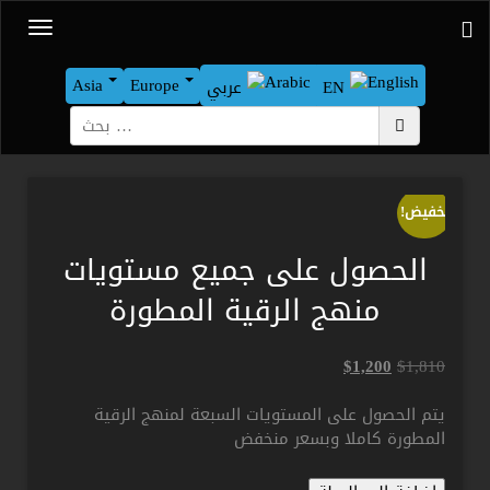
Asia
Europe
EN
عربي
بحث
تخفيض!
الحصول على جميع مستويات
منهج الرقية المطورة
السعر
السعر
$
1,200
$
1,810
الأصلي
الحالي
هو:
هو:
يتم الحصول على المستويات السبعة لمنهج الرقية
$1,200.
$1,810.
المطورة كاملا وبسعر منخفض
كمية