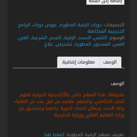
إضافة إلى السلة
الحصول
على
جميع
التصنيفات:
دورات الرقية المطورة
,
عروض دورات البرامج
مستويات
التدريبية المتكاملة
منهج
الوسوم:
التلبس
,
الحسد
,
الرقية
,
السحر
,
الشرعية
,
العين
,
الرقية
المس
,
المسحور
,
المطورة
,
تشخيص
,
علاج
المطورة
الوصف
معلومات إضافية
الوصف
ملحوظة: هذا المنهج خاص بالأكاديمية الدولية لعلوم
الطب التكاملي، والمنهج معتمد من قبل عدد من العلماء
ولله الحمد، ويمكن اعتماد الدورة جامعيا وبتصديق من
وزارة التعليم العالي ووزارة الخارجية.
تعريف بمنهج الرقية المطورة:
اضغط هنا