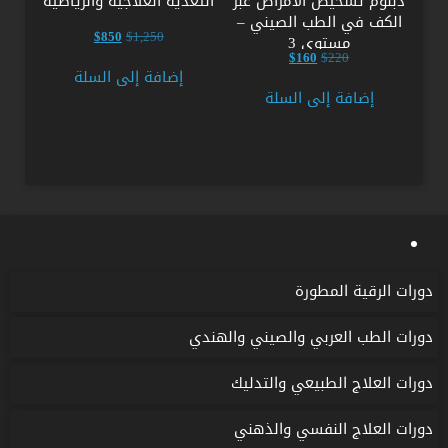
دبلوم تشخيص الأمراض عبر
التغذية العلاجية والرياضية
الكف في الطب الصيني –
السعر
السعر
$
850
$
1,250
مستوى 3
الأصلي
الحالي
السعر
السعر
$
160
$
220
هو:
هو:
الأصلي
الحالي
إضافة إلى السلة
$850.
$1,250.
هو:
هو:
إضافة إلى السلة
$160.
$220.
دورات الرقية المطورة
دورات الطب العربي والصيني والهندي
دورات العلاج الطبيعي والتدليك
دورات العلاج النفسي والذهني