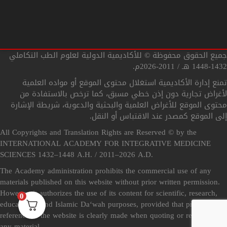
سياسة الإلغاء والاسترداد Refund Policy
أهداف الأكاديمية الدولية
جميع الحقوق محفوظة © للأكاديمية الدولية لعلوم الطب التكاملي
1432-1448 هـ / 2011-2026م.
التحقق من صحة الشهادة
تمنع إدارة الأكاديمية استغلال محتوى الموقع أو مواده العلمية
لأغراض تجارية دون إذن خطي مسبق، كما ترخص بالاستفادة من
محتوى الموقع للأغراض العلمية والبحثية والدعوية، شريطة الإشارة
إلى الموقع كمصدر عند الاقتباس أو النقل.
All Copyrights and Translation Rights are Reserved © by the
INTERNATIONAL ACADEMY FOR INTEGRATIVE MEDICINE
SCIENCES 1432–1448 A.H. / 2011–2026 A.D.
The Academy administration prohibits the commercial use of any
materials published on this website without prior written permission.
However, it authorizes the use of its content for scientific, research,
0
educational, and Islamic Da‘wah purposes, provided that proper
reference to the website is clearly made when quoting or reproducing
any material.