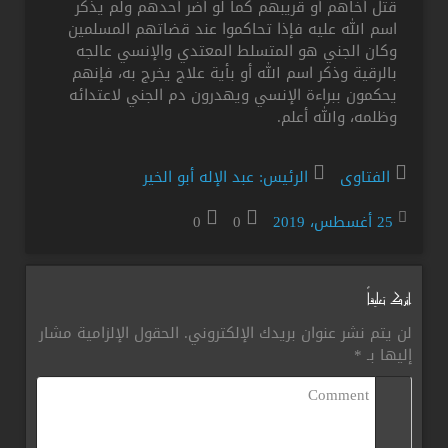
قتل أخاهم أو قريبهم كما لو أضر أحدهم ولم يذكر
اسم الله عليه فإذا تحاكموا عند قضاتهم المسلمين
وكان الجني هو المتسلط المعتدي والإنسي عالجه
بالرقية وذكر اسم الله أو بأية علاج يخرج به، فإنهم
يحكمون ببراءة الإنسي ويهدرون دم الجني لاعتدائه
وظلمه، والله أعلم.
الفتاوى
الرئيس: عبد الإله أبو الخير
25 أغسطس، 2019
0
0
اترك تعليقاً
لن يتم نشر عنوان بريدك الإلكتروني.
الحقول الإلزامية مشار
إليها بـ
*