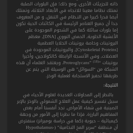
ذاته للجزيئات الأخرى. ومع ذلك؛ فإن البلورات الصلبة
تمتلك نظاما معينا للاتجاه في الأبعاد الثلاثة، وتمتلك
أيضا قدرا كبيرا من النـظام في التنقل. و من المعروف
جدا أن جميع العناصر الرئيسة في الكائنات الحية تكون
إما بلورات سائلة كما في الشحوم الموجودة على
الأغشية الخلوية, الحمض النووي [DNA], معظم
البروتينات وخاصة بروتينات الخلايا العظمية
[Cytoskeletal Proteins], والبروتينات الموجودة في
العضلات, وفي الأنسجة الرابطة كالكولاجين، وأخيرا
(18)
بروتينات “Proteoglycans”
. ويعتقد العلماء أن هذه
الشبكة من “السوائل” هي الوسيلة التي يتم عن
طريقها تحفيز الاستجابة لعملية الوخز.
النتيجة:
بالنظر إلى المحاولات العديدة لعلوم الأحياء في
سبيل تفسير كيفية عمل العلاج الشمولي بالوخز بالإبر
الصينية في شفاء الأمراض, نجد أنفسنا أمام بعض
المفاهيم البارزة. فإذا ما نظرنا إلى الأمور من وجهة
كيميائية – حيوية (كما في دراسة بوميرانز) سنفترض
أن مـنطقة “سرير المخ النخامية” (Hypothalamus-