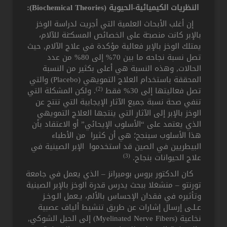
النظريات الكيميائية-الحيوية (
Biochemical Theories):
إن أغلب الأبحاث العلمية التي أجريت لدراسة الوخز
بالإبر كانت منصبـّة على الخصائص المسكـّنة للآلام،
يمتلك الوخز بالإبر فعالية مؤكدة في علاج الآلام, حيث
تصل نسبة نجاحه ما بين 70% إلى 80% من عدد
الحالات, وهذه النسبة هي أعلى بكثير من النسبة
المحققة باستخدام العلاج التمويهي (Placebo) والتي
(2)
تصل فعاليتها إلى 30% فقط
. ولكن المشكلة التي
تنفي صحة نسبة جميع الآثار الإيجابية التي تنتج عن
الوخز بالإبر إلى الآثار التي ينتجها العلاج التمويهي
الذي يعتمد على “الأسلوب الإيحائي” أو الاعتقاد بأن
هذا الأسلوب سينجح؛ هي أن كثيرا من الأطباء
البيطريين في الصين قد استخدموا الإبر الصينية في
(3)
علاج الحيوانات بنجاح.
كان الدكتور بروس بوميرانز – الذي يعمل في جامعة
تورنتو – منشغلا ببحث يدرس قدرة الوخز بالإبر الصينية
وتأثيره في فقدان الإحساس بالألم، يـعمل الـوخـز
عـلـى إرسال إشارات عن طريق تنشيط ألياف عصبية
نخاعية (Myelinated Nerve Fibers) إلى الحبل الشوكي,