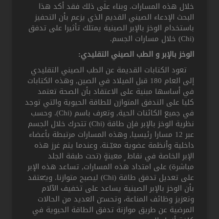
خلال هذه المسارات. وبناء على ذلك فقد أكد هذا
البحث الإدعاء الصيني القديم الذي يزعم بأن التحفيز
باستخدام الوخز بالإبر الصينية يمتلك تأثيرا على تدفق
(Chi) خلال مسارات الجسم.
الوخز بالإبر و الطب الصيني التقليدي:
تعود الكتابات القديمة عن الطب الصيني التقليدي
إلى العام 180 قبل الميلاد في الصين, وهذه الكتابات
في أساسها مبنية على الاعتقاد بأن الصحة تعتمد
كليا على التدفق المتوازن للطاقة الحيوية والتي توجد
في جميع الكائنات الحية, وتعرف باسم (Chi). وحسب
نظرية الوخز بالإبر فإن طاقة (Chi) تتحرك خلال الجسم
عبر 12 مسارا رئيسيا, وهذه المسارات مرتبطة بأعضاء
داخلية وأنظمة عضوية معيّـنة. وعندما يتم غرز هذه
الإبر الخاصة في نقاط ٍ معينةٍ (تحت طبقة الجلد
مباشرة) على امتداد هذه المسارات, تساعد هذه الإبر
على تعديل تدفق طاقة (Chi) ليصبح متوازنا. ويـُعتقد
بأن الوخز بالإبر الصينية يساعد على تخفيف الآلام
وتعزيز وظائف المناعة، وتحسـّن العديد من الحالات
المرضية عن طريق موازنة تدفق الطاقة الحيوية في