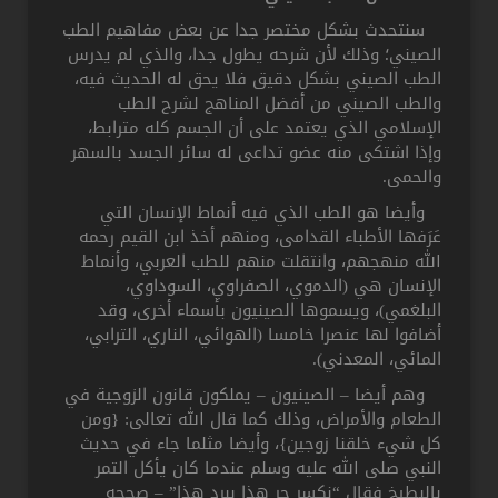
سنتحدث بشكل مختصر جدا عن بعض مفاهيم الطب
الصيني؛ وذلك لأن شرحه يطول جدا، والذي لم يدرس
الطب الصيني بشكل دقيق فلا يحق له الحديث فيه،
والطب الصيني من أفضل المناهج لشرح الطب
الإسلامي الذي يعتمد على أن الجسم كله مترابط،
وإذا اشتكى منه عضو تداعى له سائر الجسد بالسهر
والحمى.
وأيضا هو الطب الذي فيه أنماط الإنسان التي
عَرَفها الأطباء القدامى، ومنهم أخذ ابن القيم رحمه
الله منهجهم، وانتقلت منهم للطب العربي، وأنماط
الإنسان هي (الدموي، الصفراوي، السوداوي،
البلغمي)، ويسموها الصينيون بأسماء أخرى، وقد
أضافوا لها عنصرا خامسا (الهوائي، الناري، الترابي،
المائي، المعدني).
وهم أيضا – الصينيون – يملكون قانون الزوجية في
الطعام والأمراض، وذلك كما قال الله تعالى: {ومن
كل شيء خلقنا زوجين}، وأيضا مثلما جاء في حديث
النبي صلى الله عليه وسلم عندما كان يأكل التمر
بالبطيخ فقال “نكسر حر هذا ببرد هذا” – صححه