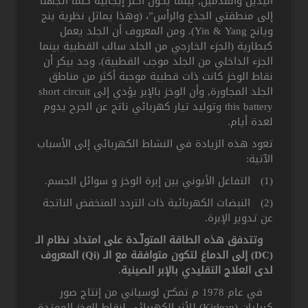
اليدين والقدمين, بينما يكون أكثر إيجابية كلما اتجهنا
إلى منطقتي الجذع والرأس”، (وهذا يماثل نظرية ينج
ويانج Yin & Yang). ومن المعروف أن الجلد يعمل
كبطارية (الجزء الخارجي من الجلد سالب القطبية بينما
الجزء الداخلي من الجلد موجب القطبية). وجد بيكر أن
نقاط الوخز كانت ذات قطبية موجبة أكثر من مناطق
الجلد المجاورة, وأن الوخز بالإبر يؤدي إلى short circuit
this battery وتوليد تيار كهربائي ناتج عن الجرح يدوم
لعدة أيام.
تعود هذه الزيادة في النشاط الكهربائي إلى الأسباب
الآتية:
(1) التفاعل الأيوني بين إبرة الوخز و سوائل الجسم.
(2) النبضات الكهربائية ذات التردد المنخفض الناتجة
عن تدوير الإبرة.
وتتدفق هذه الطاقة المتولّـدة على امتداد نظام الـ
(DC) إلى الدماغ لتكون متوافقة مع الـ (Qi) المعروف
لدى العلاج التقليدي بالإبر الصينية
.
في عام 1978 م تمكـّن لوسياني من إنتاج صور
كيرليان (Kirlean) للأثر الكهربائي لنقاط الوخز الممتدة