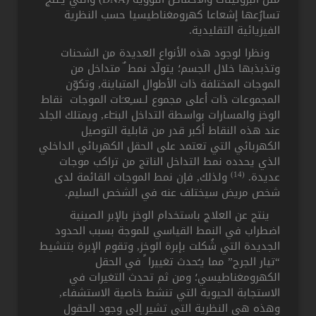
تسارُعها إشعاعا كهرومغناطيسيا حسب النظرية
الفيزيائية التقليدية.
ونظرا لوجود هذه الأنواع العديدة من الشحنات
وتذبذبها خلال الجسم؛ يتولّد نمط ٌ متداخل من
الموجات المختلفة ذات الأطوال المتباينة, وتكوّن
المجموعات ذات أعلى مجموع لـسـِعـَات الموجات نقاط
الوخز والمسارات بواسطة التداخل البنـّاء, ويمتلك الجلد
عند هذه النقاط أكبر قدر من قابلية التوصيل
الكهربائي التي تعتمد على الحقل الكهربائي الداخلي
الذي يحدده نمط التداخل الناتج من تراكب موجات
(14)
عديدة.
ولذلك, فإن نمط الموجات القائمة لدى
شخص مريض سيختلف عنه في الشخص السليم.
ينتج عن العلاج باستخدام الوخز بالإبر الصينية
اضطراب في النمط القياسي للموجة بسبب الحدود
الجديدة التي شُكلت بإبرة الوخز, وتقوم الإبرة بتنشيط
“تيار الجرح” مما يـُحدث تغييرا ً في الحقل
الكهرومغناطيسي؛ ومن ثم تحدث التغيرات في
الاستجابة الحيوية التي تنشط خاصية الاستشفاء,
وهذه هي النظرية التي تشير إلى وجود الحقول