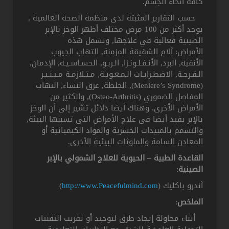
كافة أنحاء الجسم.
حسب التقارير المثبتة لدى منظمة الصحة العالمية ,
يوجد أكثر من 100 مرض مختلف أظهر الوخز بالإبر
الصينية فعالية في علاجها, وتشمل هذه
الأمراض: آلام الشقيقة المزمنة, التهاب الجيوب
الأنفية, البرد, الأنـفـلـونـزا, الـربـو, الحسـاسـيـة, الإدمان,
الـقـرحـة, الاضطـرابـات الـمـعـويـة, مـتـلازمـة مـيـنـيـر
(Meniere’s Syndrome), الجلطة, عرق النساء, التهاب
المفاصل الضموري (Osteo-Arthritis), والكثير من
الأمراض الأخرى. وهناك أيضا دلائل تشير إلى أن الوخز
بالإبر يفيد أيضا في علاج الأمراض التي تسببها البيئة,
والتسمم بالمبيدات الحشرية والمواد الكيميائية أو
المعادن السامة والملوثات البيئية الأخرى.
القاعدة الطبية – الحيوية للعلاج الشمولي بالإبر
الصينية
:
آندرو باكليك (
http://www.Peacefulmind.com
)
الملخص
:
أثناء محاولة إيجاد طرق لتوحيد أو تقريب التقنيات