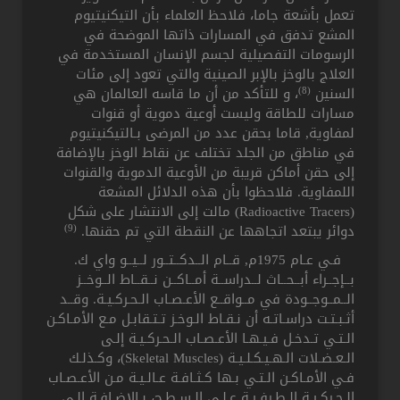
تعمل بأشعة جاما، فلاحظ العلماء بأن التيكنيتيوم
المشع تدفق في المسارات ذاتها الموضحة في
الرسومات التفصيلية لجسم الإنسان المستخدمة في
العلاج بالوخز بالإبر الصينية والتي تعود إلى مئات
(8)
السنين
، و للتأكد من أن ما قاسه العالمان هي
مسارات للطاقة وليست أوعية دموية أو قنوات
لمفاوية, قاما بحقن عدد من المرضى بـالتيكنيتيوم
في مناطق من الجلد تختلف عن نقاط الوخز بالإضافة
إلى حقن أماكن قريبة من الأوعية الدموية والقنوات
اللمفاوية. فلاحظوا بأن هذه الدلائل المشعة
(Radioactive Tracers) مالت إلى الانتشار على شكل
(9)
دوائر يبتعد اتجاهها عن النقطة التي تم حقنها.
فـي عـام 1975م, قــام الــدكــتــور لــيــو واي ك.
بــإجــراء أبــحــاث لــدراســة أمــاكــن نــقــاط الــوخــز
الــمــوجــودة في مــواقــع الأعـصـاب الـحـركـيـة. وقــد
أثـبـتـت دراسـاتـه أن نـقـاط الـوخـز تـتـقابـل مـع الأمـاكـن
الـتـي تـدخـل فـيـهـا الأعـصـاب الـحـركـيـة إلـى
الـعـضـلات الـهـيـكـلـيـة (Skeletal Muscles)، وكـذلـك
فـي الأمـاكـن الـتـي بـها كـثـافـة عـالـيـة مـن الأعـصـاب
الـحـركـيـة الـطـرفـيـة عـلـى الـسـطـح، بـالإضـافـة إلـى