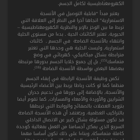
الكهرومغناطيسية لكامل الجسم.
يعتبر مبدأ “قابلية التوصيل في الأنسجة
الاستمرارية” اتجاها آخرا في النظر إلى العلاقة التي
تربط ما بين الوخز بالإبر والنظرية الكهرومغناطيسية –
الحيوية. تعتبر الكائنات الحية ـ بدءا من مستوى الخلية
وانتهاء بالأنسجة الضامـّة في الجسم ـ كائنات
استمرارية, وليست الخلية هي وحدها التي تعتبر
مترابطة بشكل ميكانيكي- كهربائي في وضع
(15)
متماسك
, بل إن جميع خلايا الجسم بدورها مرتبطة
(16)
ببعضها البعض بواسطة الأنسجة الضامـّة
.
تكمن وظيفة الأنسجة الرابطة في إبقاء الجسم
منظما كما لو كانت رباطا يربط بين الأعضاء الرئيسية
والأنسجة, بالإضافة إلى دورها في تدعيم جدران
الشرايين والأوردة والأمعاء والمسارات, كما تقوم أيضا
بتزويد العضلات بالصفائح والروابط التي تربطها
بالتراكيب العظمية. ويـُعتقد أن هذه الأنسجة الضامـّة
قد تكون مسئولة بشكل كبير عن الاتصال الداخلي
السريع الذي يمكـّن أجسامنا من العمل بفعالية كوحدة
كاملة متماسكة, وبناءا على ذلك تكون أساسا مهما