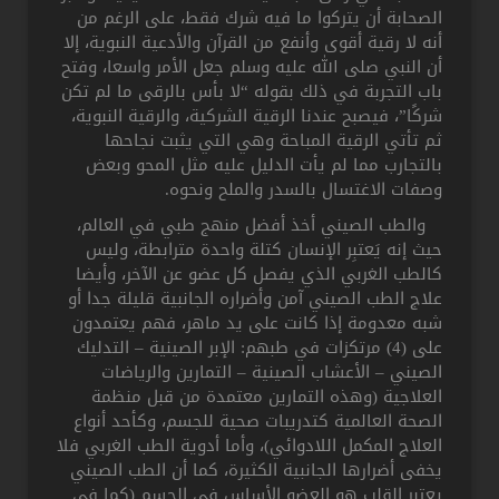
الصحابة أن يتركوا ما فيه شرك فقط، على الرغم من
أنه لا رقية أقوى وأنفع من القرآن والأدعية النبوية، إلا
أن النبي صلى الله عليه وسلم جعل الأمر واسعا، وفتح
باب التجربة في ذلك بقوله “لا بأس بالرقى ما لم تكن
شركًا”، فيصبح عندنا الرقية الشركية، والرقية النبوية،
ثم تأتي الرقية المباحة وهي التي يثبت نجاحها
بالتجارب مما لم يأت الدليل عليه مثل المحو وبعض
وصفات الاغتسال بالسدر والملح ونحوه.
والطب الصيني أخذ أفضل منهج طبي في العالم،
حيث إنه يَعتبِر الإنسان كتلة واحدة مترابطة، وليس
كالطب الغربي الذي يفصل كل عضو عن الآخر، وأيضا
علاج الطب الصيني آمن وأضراره الجانبية قليلة جدا أو
شبه معدومة إذا كانت على يد ماهر، فهم يعتمدون
على (4) مرتكزات في طبهم: الإبر الصينية – التدليك
الصيني – الأعشاب الصينية – التمارين والرياضات
العلاجية (وهذه التمارين معتمدة من قبل منظمة
الصحة العالمية كتدريبات صحية للجسم، وكأحد أنواع
العلاج المكمل اللادوائي)، وأما أدوية الطب الغربي فلا
يخفى أضرارها الجانبية الكثيرة، كما أن الطب الصيني
يعتبر القلب هو العضو الأساس في الجسم (كما في