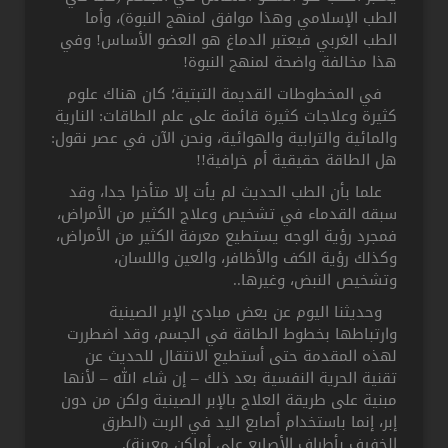
الطب الإسلامي وهذا موافق لمنهج النبوة)، وأما
الطب الغربي فيعتبر الدماغ هو العضو الأساس! وفي
هذا مخالفة واضحة لمنهج النبوة!
في المخطوطات القديمة التبتية؛ كان هناك علوم
كثيرة وعلاجات كثيرة قائمة على علم الطاقات: النارية
والمائية والترابية والهوائية، ونحن الآن في عصر نقول:
هل الطاقة حقيقية أم خرافية!!
علما بأن الطب الحديث لم يأت إلا متأخرا جدا، وقد
سبقه القدماء في تشخيص وعلاج الكثير من الأمراض،
فمجرد رؤية الوجه يستطيع معرفة الكثير من الأمراض،
وكذلك رؤية الكف والأظافر، والعين واللسان،
وتشخيص النبض، وغيرها..
وحديثنا اليوم عن بعض مبادئ الإبر الصينية
وارتباطها بخطوط الطاقة في الجسم، وقد اضطررت
لهذه المقدمة حتى أستطيع الانتقال للحديث عن
تقنية الحرية النفسية بعد ذلك – إن شاء الله – لأنها
مبنية على طريقة العلاج بالإبر الصينية ولكن من دون
إبر، إنما باستخدام أصابع اليد في الربت (الطرق
الخفيف بأطراف الأصابع على أماكن معينة).