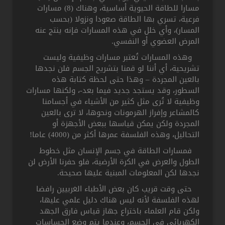
مسارا للطاقة الحيوية أساسية، وهناك (8) مسارات
فرعية، تسري بها الطاقة صعودا ونزولا (بحسب
المسار)، وأي خلل في هذه المسارات فإنه ينتج عنه
المرض العضوي أو النفسي.
وهذه المسارات تُعتبر مسارات وظيفية وليست
تشريحية، أي أننا لو قمنا بتشريح الجسم فلن نجدها
بالعين المجردة – وهذا حتى لحظة كتابة هذه
السطور، وقد يستجد جديد فيما بعد-، ولكنها مسارات
وظيفية لا تُرى مثل كثير من الأشياء في أجسامنا
كالمشاعر وإفراز الهرمونات ونحوها، لا ترى بالعين
المجردة ولكن يمكن قياسها ببعض الأجهزة أو
التحاليل، وهذه الفلسفة عمرها أكثر من (4000) عاما!
فمسارات الطاقة في جسم الإنسان مثل خطوط
الطول والعرض في الكرة الأرضية، فلو حفرنا الأرض لن
نجدها لكن المعلومات المبنية عليها صحيحة.
حتى وقت قريب كان بعض الأطباء الغربيين رافضا
لهذه الفلسفة لأنه ليس هناك دليل علمي عليها،
ولكن قام العلماء باختراع جهاز قياس فارق الجهد
الكهربائي في الجسم، وعندما يتم وضع الحساسات