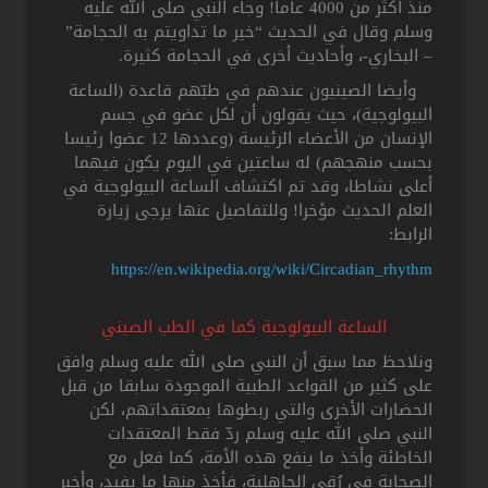
منذ أكثر من 4000 عاما! وجاء النبي صلى الله عليه
وسلم وقال في الحديث “خير ما تداويتم به الحجامة”
– البخاري-، وأحاديث أخرى في الحجامة كثيرة.
وأيضا الصينيون عندهم في طبّهم قاعدة (الساعة
البيولوجية)، حيث يقولون أن لكل عضو في جسم
الإنسان من الأعضاء الرئيسة (وعددها 12 عضوا رئيسا
بحسب منهجهم) له ساعتين في اليوم يكون فيهما
أعلى نشاطا، وقد تم اكتشاف الساعة البيولوجية في
العلم الحديث مؤخرا! وللتفاصيل عنها يرجى زيارة
الرابط:
https://en.wikipedia.org/wiki/Circadian_rhythm
الساعة البيولوجية كما في الطب الصيني
ونلاحظ مما سبق أن النبي صلى الله عليه وسلم وافق
على كثير من القواعد الطبية الموجودة سابقا من قبل
الحضارات الأخرى والتي ربطوها بمعتقداتهم، لكن
النبي صلى الله عليه وسلم ردّ فقط المعتقدات
الخاطئة وأخذ ما ينفع هذه الأمة، كما فعل مع
الصحابة في رُقى الجاهلية، فأخذ منها ما يفيد، وأخبر