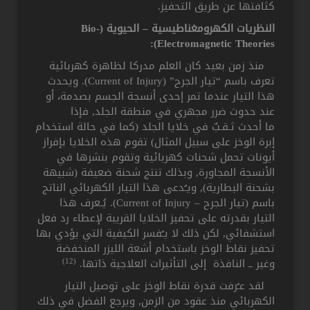
كثافتها عن طريق التحفيز.
النظريات الكهرومغناطيسية – الحيوية (Bio-
Electromagnetic Theories):
منذ زمن بعيد كان العلم مدركا لظاهرة كهربائية
تعرف باسم “تيار الجرح” (Current of Injury). ويحدث
هذا التيار عندما تمر إحدى أنسجة الجسم بصدمة، أو
عند حدوث ضرر مجهري في منطقة الجلد, فإذا
ما أحدث ثـقـبٌ في خلايا الجلد (كما في حالة استخدام
إبرة الوخز على سبيل المثال) تقوم هذه الخلايا بإفراز
أيونات تحمل شحنات كهربائية وتقوم بنشرها في
الأنسجة المجاورة, وبذلك تنتج شحنة ضعيفة (شبيهة
بشحنة البطارية), ويـُدعى هذا التيار الكهربائي الناتج
باسم (تيار الجرح – Current of Injury). يُـعرف هذا
التيار بقدرته على تحفيز الخلايا القريبة لإعطاء رد فعل
استشفائي, لكن ذلك لا يـُفسر الكيفية التي يؤدي بها
تحفيز نقاط الوخز باستخدام أشعة الليزر المنخفضة
(12)
وغير ــ النافذة إلى التأثيرات العلاجية ذاتها.
لقد عـُرفت قدرة نقاط الوخز على توصيل التيار
الكهربائي منذ عقود من الزمن, ويرجع الفضل في ذلك