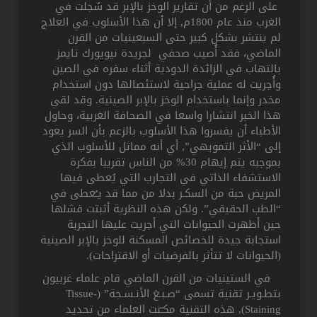
على الرغم من أن تقارير الوخز بالإبر قد سُجلت في
الغرب منذ عام 1800م, إلا أن هذا الأسلوب في العلاج
لم ينتشر بشكل كبير حتى السبعينيات من القرن
الماضي، فقد أُصيب صحفي لجريدة نيويورك تايمز
بالتهاب في الزائدة الدودية أثناء سفره في الصين
وأُجريت له عملية جراحية لاستئصالها دون استخدام
مخدر وإنما باستخدام الوخز بالإبر الصينية. وقد لقي
هذا الخبر انتشارا واسعا في الصحافة الغربية، وحاول
الأطباء أن يفسروا هذا الأسلوب بالزعم بأن السر يعود
إلى “الأثر التمويهي”, أي أنه مماثل للأسلوب الذي
بموجبه يتم إيهام 30% من الناس تقريبا بفكرة
الاستشفاء الذاتي في التجارب التي يُعطى فيها
المريض حبة من السكـر بدلا من مما قد يـُعطى في
“الطب الحقيقي”. ولكن هذه النظرية أثبتت فشلها
حين أظهرت الحيوانات التي أجريت عليها التجربة
استجابة جيدة للخصائص المسكنة للوخز بالإبر الصينية
(الحيوانات لا تتأثر بالفرضيات أو الاقتراحات).
في الستينيات من القرن الماضي قام علماء غربيون
بتطـويـر تقنية تسمى “صـبـغ الأنـسـجة” (Tissue-
Staining), هذه التقنية مكـّنت العلماء من تحديد