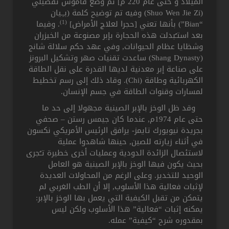
الميلاد و حتى عام 220 م] تم وضع قاموس تفصيلي
(Shuo Wen Jie Zi) وفيه تم توضيح كلمة (بـِـيان
(1)
“Bian”) بأنها تعني [حجرا لعلاج الأمراض]
. وفيما
بعد استـُبدلت هذه الحجارة بإبر مصنوعة من الخيزران
وشظايا عظام الحيوانات, وفي عهد حكم سلالة شانج
(Shang Dynasty) ساعدت تقنيات صهر وتشكيل البرونز
على صناعة إبر معدنية لديها القدرة على نقل الطاقة
الكهربائية وطاقة (Chi). وقاد ذلك إلى رسم تخطيط
لمسارات وقنوات الطاقة في جسم الإنسان.
وقد ظل الوخز بالإبر الصينية مجهولا إلى حد ما
حتى عام 1974م, عندما كان جيمس رستن – صحفي
بجريدة نيويورك تايمز- يرافق الرئيس الأمريكي نكسون
في أثناء زيارته للصين, حينها شاهدوا عملية
لاستئصال الزائدة الدودية وعمليات أخرى خطيرة تـُجرى
بحيث يكون فيها الوخز بالإبر الصينية هو العامل
الوحيد للتخدير. وعلى الرغم من المحاولات العديدة
لإثبات فعالية هذا الأسلوب, إلا أن الطب الغربي لم
يتمكن من تقبل الكيفية التي يعمل بها الوخز بالإبر:
يمكنه إثبات “فعالية” هذا الأسلوب ولكن ليس
بمقدوره شرح “كيفية” عمله.