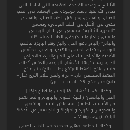
الألباني -، وهذه القاعدة العظيمة التي قالها النبي
صلى الله عليه وسلم موجودة قبل الإسلام في الطب
الصيني والهندي، ومن قبل الطب الصيني والهندي
فهي في الأصل في الطب اليوناني، وتسمى
“النظرية الثنائية”، فتسمى في الطب اليوناني
والعربي (الحار والبارد) وفي الطب الصيني “الين
واليانج” (اليانج وهو الحار، والين وهو البارد)، فالطب
اليوناني وكذلك الصيني والهندي والعربي يصنّفون
الأغذية والأمراض بناء على الحار والبارد، فالأمراض
الحارة يتم علاجها بالأعشاب الباردة، والعكس كذلك،
فليس علاج الضغط المرتفع (حار – يانج) مثل علاج
الضغط المنخفض (بارد – ين)، وليس علاج الأرق (حار –
يانج) مثل علاج الاكتئاب (بارد – ين).
وكذلك في الأعشاب، فالزنجبيل والنعناع وإكليل
الجبل واليانسون (الحبة الحلوة) والبابونج والتمر تعتبر
من الأعشاب الحارة (يانج)، ولكن البرتقال والكيوي
والبقدونس والكزبرة والفراولة والبلح تعتبر من الأغذية
الباردة (ين)… وهكذا..
وكذلك الحجامة، فهي موجودة في الطب الصيني