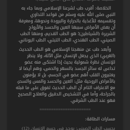
الخلاصة: أقرب طب لشرعنا الإسلامي وبما جاء به
النبي صلى الله عليه وسلم من قواعد التداوي
وتقسيمه للأغذية بالحرارة والبرودة ونحوها، ومعرفة
أن بعض الأمراض سببها العين والحسد والأرواح
الشريرة (الشياطين)؛ هو الطب القديم، ومنها الطب
الصيني، الطب الهندي، الطب التبتي، الطب اليوناني.
وأبعد طب عن منهجنا الإسلامي هو الطب الحديث
(الغربي) الذي يجعل الإنسان مثل الآلة، ولا ينظر
للإنسان نظرة شمولية بحيث إذا اشتكى منه عضو
تداعى له سائر الجسد بالسهر والحمى، وهم أيضا لا
يعتبرون القلب أهم عضو في الجسم، بل لا يؤمنون
بالأمراض الروحية مثل: العين والحسد والمس والسحر،
مع الاعتراف التام أن الطب الحديث تفوق على ما قبله
بالجراحة، وأما في التشخيص الدقيق والعلاج الصحيح
فهو عند الطب الشرقي.
======================
مسارات الطاقة:
بحسب الطب الصيني: يوجد في جسم الإنسان (12)