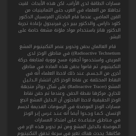
مسارات الطاقة لدى الأرانب. لكن هذه الأبحاث لقيت
تجاهلا من العلماء في الغرب حتى الثمانينيات من
القرن الماضي, عندما قام الباحثان الفرنسيان الدكتور
كلود داراس, والدكتور بيير دي فيرنيجول بإعادة تجربة
الدكتور هانز باستخدام مواد ملوّنة مشعة خاصة على
البشر.
قام العالمان بحقن وتدوير عنصر التكنيتيوم المشع
Radioactive Technetium)) في مناطق الوخز لدى
المريض, واستخدموا أجهزة مسح نووية لمتابعة حركة
التكنيتيوم. ثم قاموا بحقن هذه المادة في مناطق
أخرى من الـجـسـم, عـند ذلك لاحظ العلماء أنه في
النقاط المختلفة عن نقاط الوخز كان انتشار الـدلـيـل
المشع (Radioactive Tracer) على شكل دوائر متجهة
للخارج, مركزها نقطة الحقن. وعندما تم حقن نقاط
الوخز الحقيقية لاحظ الباحثون أن الـدليل المشع اتبـّع
مسارات الوخز الموضحة في الرسومات القديمة لجسم
الإنسان. كـمـا وجـدوا أيضا أنه عـنـد غـرس إبـر الوخز
في مـناطـق مـتباعـدة عـلى امتداد المسارات
الـموضحة بالدليل المشع ومن ثم تدوير هذه الإبر في
مكانها؛ يحدث هناك تغير في سرعة تدفق التكنيتيوم