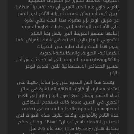
التحولية الغامضة للشرق مع النظريات التعليمية
للغرب, حاول علم الطب الغربي أن يجد تفسيرا ً منطقيا
ً يبين كيف أنه يمكن تخفيف أو إزالة الآلام لدى البشر
عن طريق الوخز بإبر صغيرة، هذا البحث يلقي نظرة
على الأساليب المختلفة التي حاولت العلوم الحيوية
إتباعها لتفسير الطريقة التي يعمل بها العلاج
الشمولي بالوخز بالإبر الصينية في شفاء الأمراض. كما
يقوم هذا البحث بإلقاء نظرة على النظريات
الكيميائية- الحيوية, والميكانيكية-الحيوية,
والكهرومغناطيسية- الحيوية التي اسـتـُحـدثـت من أجل
تفسير الخصائص الاستشفائية للفن القديم للوخز
بالإبر.
يعتمد هذا الفن القديم على وخز نقاط ٍ معينة على
امتداد مسارات أو قنوات الطاقة المنتشرة في سائر
أنحاء الجسم. ويمكن تتبع أصول الوخز بالإبر إلى العصر
الحجري في الصين, عندما كانت تستخدم السكاكين
المصنوعة من الحجارة والحجارة المدببة في تخفيف
حدة الآلام والأمراض, (وكانت تـعُرف هذه الأدوات لدى
الصينيين القدماء باسم “بــِيـان” “Bian”. وخـلال حـكـم
سـلالـة هــان (Han Dynasty) [منذ عام 206 قبل