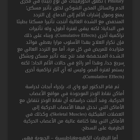
Pituitary ) تطلق أندورفينات من نوع (بيتا) في مجرى
الدم والسائل المخي الشوكي لخلق تأثير مسكـّن؛
يمنع وصول إشارات الألم إلى الدماغ. إن التردد
المنخفض مع الشدة العالية أنتجت تأثيرا مسكـّنا بطيئا
في البداية؛ لكنه يبقى لفترة أطول، وله تأثيرات
تراكمية أخرى (Cumulative Effects). وبناء على ذلك
فإن تكرار العلاج بهذا الأسلوب مرارا يعطي فوائد
متزايدة للمريض في كل مرة. أما مع التردد العالي مع
الـشـدة المـنخـفضة فقد نتج عنه تأثير مسكن وبشكل
ٍسريع جدا, وهذا أمر رائع في حالات الألم الحاد؛ لكنه
يستمر لفترة أقصر، وليس له أي آثار تراكمية أخرى
(Cumulative Effects).
ثم قام الدكتور ليو واي ك. بإجراء أبحاث لدراسة
أماكن نقاط الوخز الموجودة في مواقع الأعصاب
الحركية. وقد أثبتت دراساته أن نقاط الوخز تتقابل مع
الأماكن التي تدخل فيها الأعصاب الحركية إلى
العضلات الهيكلية (Skeletal Muscles)، وكذلك في
الأماكن التي بها كثافة عالية من الأعصاب الحركية
الطرفية على السطح.
أما النظريات الكهرومغناطيسية – الحيوية فهي