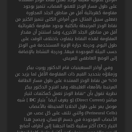
على طول مسار الوخز للعضو المصاب، تتميز بوجود
مقاومة كهربائية أقل من مناطق الجلد المجاورة
(فعلى سبيل المثال: في أمراض الكلى تتميز الكثير من
نقاط الوخز المرتبطة بالكلية بوجود مقاومة كهربائية
أقل من مناطق الجلد الأخرى)، وقد استنتج أن مقدار
المقاومة لهذه النقاط يتفاوت باختلاف الوقت على
طول اليوم, ودرجة حرارة الإبرة المستخدمة في الوخز
حسب البيئة الموجودة فيها, ودرجة النشاط بالإضافة
إلى الوضع العاطفي للمريض.
وفي أواخر السبعينيات قام الدكتور روبرت بيكر
وزملاؤه بتحديد القيم ذات المقاومة الأقل لما يزيد عن
50% من نقاط الوخز الممتدة على طول مسار الطاقة
المرتبط بالأمعاء الغليظة، وقد اقترح الدكتور بيكر
نظرية تقول بأن “نقاط الوخز تعمل كمكثفات لتيار
مباشر (Direct Current) [و يعرف أيضا ً بتيار
DC
] شبه
موصل يمر على طول الخلايا المحيطة بالأعصاب
(Perineural Cells) والتي تلتف على كل عصب من
الأعصاب الموجودة في جسم الإنسان، ويصبح هذا
التيار (DC) أكثر سلبية كلما اتجهنا إلى أطراف أصابع