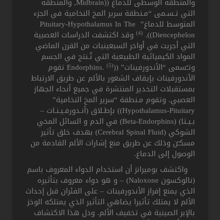
والمنطقة الوسطى للدماغ ((Midbrain, والمنطقة
التي تـسـمى “مـنطقة سرير المخ النخامية في الجزء
المتوسط للدماغ” Pituitary-Hypothalamus In The
(4)
Diencephelon)).
وقد اكتشفت الدراسات العصبية
التي أجريت في أواخر السبعينيات من القرن الماضي
المواد الكيميائية الطبيعية التي تُـنتج في الجسم
(5)
وتـُسمى “الأندورفينات” ((Endorphins.
تقوم
الأندورفينات بإيقاف الشعور بالألم عن طريق الارتباط
بمستقبلات التخدير المنتشرة في جميع أنحاء الجهاز
العصبي. وتقوم مـنطقة “سرير المخ النخامية”
Hypothalamus-Pituitary)) بإطـلاق (أنـدورفـيـنـات –
بـيـتا) (Beta-Endorphins) في الدم و السائل المخي
الشوكي (Cerebral Spinal Fluid) بهدف خلق تأثير
مسكـّن وذلك عن طريق منع إشارات الألم القادمة من
الوصول إلى الدماغ.
واكتشف بوميرانز أن استخدام الدواء المعروف باسم
(نالوكسون Naloxone) – و هو دواء معروف بتأثيره
الذي يمنع إفراز الأندورفينات – على الفئران قبل إحداث
الألم لا يمتلك تأثيرا يضاهي التأثير الذي يمتلكه الوخز
بالإبر الصينية في تخفيف الألم. ودل هذا الاكتشاف