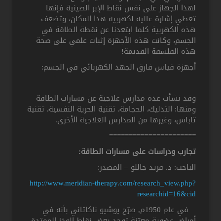
لهذا الجهاز على نفس نقاط الإبر الصينية فإنها
تعطي إشارة عالية لكهربية هذا المكان، وتضعف
هذه الكهربية كلما ابتعدنا عن نقطة الطاقة في
الجسم، وكانت هذه الأجهزة إثبات علمي على صحة
هذه الفلسفة القديمة!
أجهزة قياس فارق الجهد الكهربائي في الجسم:
وقد نشأت عدة مدارس علاجية عن مسارات الطاقة
ومنها: التدليك، الحجامة، تقنية الحرية النفسية، تقنية
تاباس، وغيرها من المدارس العلاجية الأخرى.
======================
تجارب ودراسات على مسارات الطاقة:
الباحث: د. فريد جاللو – المصدر:
http://www.meridian-therapy.com/research_view.php?
researchid=16&cid
في عام 1950م, صرّح يوشيو ناكاتاني بأنه في
أمراض عضوية معيّنة توجد بعض نقاط الوخز الممتدة