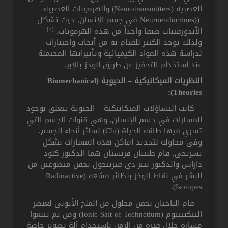
العصبية (Neurotransmitters) والهرمونات العصبية
((Neuroendocrines في جسم الإنسان, حيث تشكـّل
(7)
الأندورفينات صنفا واحداً من هذه الهرمونات.
ولذلك يوجد الكثير للقيام به من أبحاث واختبارات
لدراسة هذه المواد الكيميائية وتأثيراتها المحتملة
عند استخدام التحفيز عن طريق الوخز بالإبر.
النظريات الميكانيكية – الحيوية (Biomechanical
Theories):
كانت التساؤلات الميكانيكية – الحيوية تتعلق بوجود
المسارات في جسم الإنسان, وهي قنوات الجسم التي
تسري فيها طاقة الحياة (Chi) لسائر أنحاء الجسم.
وفي محاولة لتحديد أماكن هذه المسارات بشكل
تشريحي, قام طبيبان فرنسيان هما الدكتور كلود
داراس والدكتور بيير دي فيرنيجول بحقن متطوعين من
البشر في نقاط الوخز بنظائر مشعة (Radioactive
Isotopes).
قام الباحثان بحقن محلول من الملح الأيوني لعنصر
التيكنيتيوم (Ionic Salt of Technetium) ومن ثم تتبعوا
مساره خلال فترة من الزمن باستخدام آلة تصوير خاصة