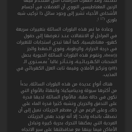
لصحتنا. وقد أظهرت الدراسات التي استخدم فيها
الرنين المغناطيسي النووي أن العضلات في أجسام
الأشخاص الأحياء تشير إلى وجود سائل ذا تركيب شبه
(17 )
بلوري
.
وعادة ما تمر هذه البلورات السائلة بتغييرات سريعة
في المراحل أو الانتقالات عـنـد تـعرضها إلى حقول
كهرو- مغناطيسية, كما أنها تبدي استجابات للتغيرات
في درجة الحرارة, والرطوبة, وقوى الـضغط والجز
((shear, وتقوم هذه البلورات السائلة الحيوية بحمل
الشحنات الكـهـربـائـيـة، وتـتـأثـر غالبا ً بمـسـتـوى الـ
(pH) وتركيز الأملاح، وقيمة ثابت العزل الكهربائي في
المذيب.
هناك أنواع عديدة من هذه البلورات السائلة, بدءاً
من أكثرها سيولة وديناميكية؛ وانتهاءً بالأنواع التي
تكون في حالة صلبة. فالأنواع السائلة لديها قدرة
على التدفق والجريان وتشبه كثيرا قدرة الماء على
ذلك, وعلى الرغم من أن معظم الجزيئات تميل إلى أن
تصطفّ باتجاه واحد؛ إلا أنه توجد بعض الجزيئات
الفردية التي يمكنها التحرك بحرية كبيرة وتبادل
الأماكن فيما بينها مع محافظتها على سير الاتجاه