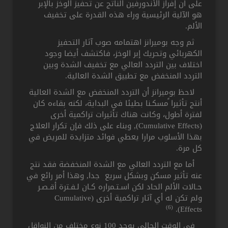
على أن إفراز الأندورفين الناتج عن تحفيز الوخز بالإبر
هو الآلية الرئيسية وراء هذه القدرة على تخفيف
الألم.
ثم وجه بوميرانز اهتمامه صوب آثار التحفيز
الكهربائي وتحريك إبر الوخز، فاكتشف أيضا وجود
اختلاف بين التردد العالي مع تخفيف الشدة وبين
التردد المنخفض مع تطبيق الشدة العالية.
لاحظ بوميرانز أن التردد المنخفض مع الشدة العالية
أنتج تأثيرا ًمسكـنا بطيئا في البداية، لكنه بقاءه كان
لفترة أطول، وكانت هناك تأثيرات تراكمية أخرى
(Cumulative Effects), وبناء على ذلك فإن تكرار العلاج
بهذا الأسلوب مرارا يعطي فوائد متزايدة للمريض في
كل مرة.
أما مع التردد العالي مع الشدة المنخفضة فقد نتج
عنه تأثير مسكن وبشكل سريع جدا, وهذا أمر رائع في
حـالات الألم الحاد لكن اسـتـمراره كـان لـفـترة أقـصـر
ولم تكن له أي آثار تراكمية أخرى (Cumulative
(6)
Effects).
في الوقت الحالي يوجد 100 نوع مختلف من النواقل