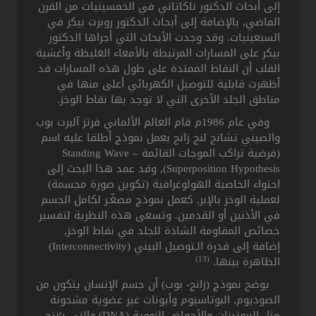
إلى أبحاث الدكتور ناكاتاني في الخمسينيات من القرن
الماضي, بالإضافة إلى أبحاث الدكتور روبرت بيكر في
السبعينيات. وقد وجدت الأبحاث التي أجراها الدكتور
بيكر على المسارات المرتبطة بالأمعاء الغليظة وأغشية
القلب أن النقاط الممتدة على طول هذه المسارات قد
أظهرت قابلية للتوصيل الكهربائي أعلى منها في
مناطق الجلد الأخرى التي لا توجد بها نقاط الوخز.
وفي عام 1986م قام العالم الألماني فرتز آلبرت بوب
والصيني تشانج لنج زانج بعمل نموذج أطلقا عليه اسم
(فرضية تراكب الموجات القائمة – Standing Wave
Superposition Hypothesis), وقد عمد هذا البحث إلى
احتواء الخاصية الهولوغرافية (تكوين صورة مجسمة)
لعملية الوخز بالإبر, كعمل نموذج مصغّـر لكامل الجسم
في الأذنين أو القدمين. وتسعى هذه النظرية لتفسير
خصائص المقاومة الشاذة للجلد في نقاط الوخز,
إضافة إلى قدرة الـتوصيل البيني (Interconnectivity)
(13)
الظاهرة بينها.
يوضح نموذج (زانج- بوب) أن جسم الإنسان يتكون من
الصوديوم, البوتاسيوم وأيونات غير عضوية مشحونة
مثل البروتينات والأحماض النووية (DNA) والتي يـُنتج