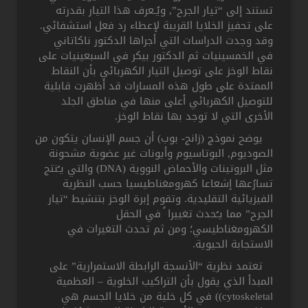
تستند إلى “تيار الجرح”, ويُـعرف هذا التيار بقدرته
على تحفيز الخلايا القريبة لإعطاء رد فعل استشفائي.
وقد وجدت الدراسات التي أجراها الدكتور ناكاتاني
في الخمسينيات ثم الدكتور بيكر في السبعينيات على
نقاط الوخز على توصيل التيار الكهربائي بأن النقاط
الممتدة على طول هذه المسارات قد أظهرت قابلية
للتوصيل الكهربائي أعلى منها في مناطق الجلد
الأخرى التي لا توجد بها نقاط الوخز.
يوضح نموذج (زانج- بوب) أن جسم الإنسان يتكون من
الصوديوم, البوتاسيوم وأيونات غير عضوية مشحونة
مثل البروتينات والأحماض النووية (DNA) والتي يـُنتج
تسارُعها إشعاعا كهرومغناطيسيا حسب النظرية
الفيزيائية التقليدية. وتقوم إبرة الوخز بتنشيط “تيار
الجرح” مما يـُحدث تغييرا ً في الحقل
الكهرومغناطيسي؛ ومن ثم تحدث التغيرات في
الاستجابة الحيوية.
تعتمد نظرية “الأنسجة الرابطة الاستمرارية” على
المبدأ الذي يقول بأن التراكيب الخلوية – العظمية
cytoskeletal)) في كل خلية من خلايا الجسم هي