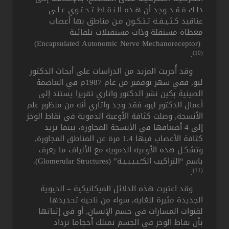
ذلـك فـقـد وجد أن هـذه الـنـقـاط تـحـتـوي عـلـى
عناقيد كـثـيـفـة تـتـكـون مـن مناطق بها أعصاب
مغطاة مستقلة وذات مستقبلات تلقائية
(Encapsulated Autonomic Nerve Mechanoreceptor)
(10)
.
وقد أُجريت المزيد من الدراسات على أبحاث الدكتور
ليو, ففي شهر نوفمبر من عام 1987م في العاصمة
الصينية بكين نشر الدكتور واتاري تقريرا يستند إلى
أعمال الدكتور ليو، فقد وجد واتاري أنه من منظور علم
الأنسجة, وصلت كثافة الأوعية الدموية في نقاط الوخز
إلى 4 أضعافها في الأنسجة المجاورة، بينما تزيد
كثافة الأعصاب فيها 1.4 مرة عن المناطق المجاورة,
وتشكـل هذه الأوعية الدموية مع الألياف ما يعرف
باسم “التراكيب الكـُـبـيـبـيـة” (Glomerular Structures).
(11)
.
وقد اعتبرت هذه الدلائل الميكانيكية – الحيوية
الجديدة مثيرة للغاية, سواء من ناحية تحديدها
لقنوات المسارات في جسم الإنسان, أو في إثباتها
بأن نقاط الوخز في الجسم تمتلك أحجاما تزداد