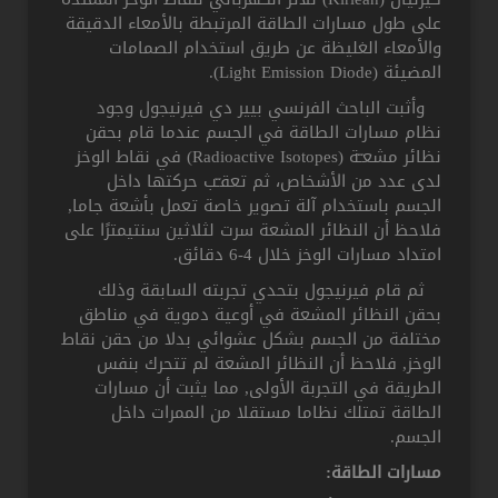
على طول مسارات الطاقة المرتبطة بالأمعاء الدقيقة
والأمعاء الغليظة عن طريق استخدام الصمامات
المضيئة (Light Emission Diode).
وأثبت الباحث الفرنسي بيير دي فيرنيجول وجود
نظام مسارات الطاقة في الجسم عندما قام بحقن
نظائر مشعـّة (Radioactive Isotopes) في نقاط الوخز
لدى عدد من الأشخاص، ثم تعقـّب حركتها داخل
الجسم باستخدام آلة تصوير خاصة تعمل بأشعة جاما,
فلاحظ أن النظائر المشعة سرت لثلاثين سنتيمترًا على
امتداد مسارات الوخز خلال 4-6 دقائق.
ثم قام فيرنيجول بتحدي تجربته السابقة وذلك
بحقن النظائر المشعة في أوعية دموية في مناطق
مختلفة من الجسم بشكل عشوائي بدلا من حقن نقاط
الوخز, فلاحظ أن النظائر المشعة لم تتحرك بنفس
الطريقة في التجربة الأولى, مما يثبت أن مسارات
الطاقة تمتلك نظاما مستقلا من الممرات داخل
الجسم.
مسارات الطاقة: