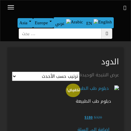
Asia
Europe
EN
عربي
بحث
الدود
عرض النتيجة الوحيدة
تخفيض!
دبلوم طب الطبيعة
السعر
السعر
$
180
$
320
الأصلي
الحالي
هو:
هو:
إضافة إلى السلة