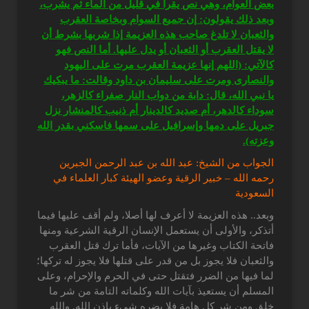
بعض العوام، وهي نص يقرأ في قليل من الماء ثم يشرب،
وبعد ذلك يقولون: إن جميع السوام وبخاصة العقرب
والثعبان لا تلدغ صاحب هذه العزيمة إذا شربها بشرط أن
لا يقتل العقرب أو الثعبان أو يدل عليها. أما النص فهو
كالآتي: (اللهم إنها عزيمة العقرب مرت على اليهود
والنصارى ومرت على سليمان بن داود وقالت: ما يبكيك
يا نبي الله، قال: دابة من دواب النار صفراء كالزهر،
سوداء كالدهر، أم صديد كالدينار أم ذنيب كالمنشار نزل
جبريل على دمها وإسرافيل على سمها فاسكني بقدر الله
وعزته).
الجواب من الشيخ: عبد الله بن عبد الرحمن الجبرين
رحمه الله – خبير الرقية وعضو الهيئة كبار العلماء في
السعودية
وبعد.. هذه العزيمة لا أعرف لها أصلا، ولم أقف عليها فيما
أتذكر، والأولى أن يستعمل الإنسان الرقية الشرعية ومنها
فاتحة الكتاب وغيرها من الآيات، فأما ترك قتل العقرب
والثعبان فلا يجوز بل من قدر على قتلها فلا يجوز له تركها؛
لما فيها من الضرر فتقتل حتى في الحرم والإحرام، وعلى
المسلم أن يستعيذ بآيات الله وكلماته التامة من شر ما
خلق ومن شر كل هامة فلا يضره شيء بإذن الله. والله