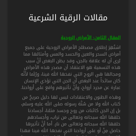
مقالات الرقية الشرعية
المقال الثامن: الأمراض الروحية
اشتُهِرَ إطلاق مصطلح الأمراض الروحية على جميع
أمراض السحر والعين والحسد والمس وأمثالها مما
يُرى أن له علاقة بالجن، وقد يظن البعض أنَّ سبب
هذه التسمية هو الاعتقاد أن مصدر هذه الأمراض
ومجالها هي الروح التي نفخها الله فينا، ورُبَّما لأنَّه
كان سائداً عند البعض أن الجن التي تؤذي الإنسان
عبارة عن مجرد أرواح، وأنَّ تأثيرهم واقع على أرواحنا.
وهذه الظنون والاعتقادات ليس لها دليل صريحٌ من
كتاب الله ولا من سُنَّة رسوله صلى الله عليه وسلم،
بل إن الجن كائنات من روح وجسد مثلنا، أجسادنا
خلقها الله سبحانه وتعالى من تراب، وأجسادهم
خلقها الله سبحانه وتعالى من نار. أما أنَّ تأثيرها
حاصل مِنْ أو على أرواحنا التي نفخها الله فينا فهذا