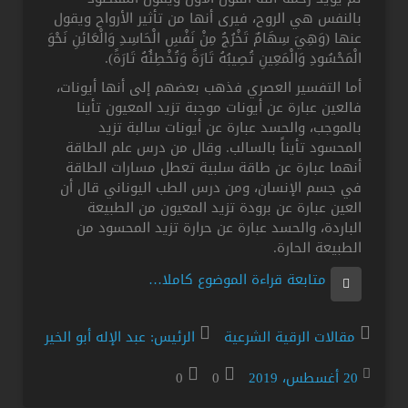
بالنفس هي الروح، فيرى أنها من تأثير الأرواح ويقول
عنها (وَهِيَ سِهَامٌ تَخْرُجُ مِنْ نَفْسِ الْحَاسِدِ وَالْعَائِنِ نَحْوَ
الْمَحْسُودِ وَالْمَعِينِ تُصِيبُهُ تَارَةً وَتُخْطِئُهُ تَارَةً).
أما التفسير العصري فذهب بعضهم إلى أنها أيونات،
فالعين عبارة عن أيونات موجبة تزيد المعيون تأينا
بالموجب، والحسد عبارة عن أيونات سالبة تزيد
المحسود تأيناً بالسالب. وقال من درس علم الطاقة
أنهما عبارة عن طاقة سلبية تعطل مسارات الطاقة
في جسم الإنسان، ومن درس الطب اليوناني قال أن
العين عبارة عن برودة تزيد المعيون من الطبيعة
الباردة، والحسد عبارة عن حرارة تزيد المحسود من
الطبيعة الحارة.
متابعة قراءة الموضوع كاملا…
مقالات الرقية الشرعية
الرئيس: عبد الإله أبو الخير
20 أغسطس، 2019
0
0