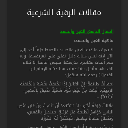
مقالات الرقية الشرعية
المقال التاسع: العين والحسد
ماهية العين والحسد:
لا يعرف ماهية العين والحسد بالضبط جزماً أحد إلى
الآن لأنه ليس هناك دليل نقلي على تعريفهما، ولم
تقم أبحاث معاصرة تدرسها، فليس أمامنا إلا كلام
القدماء، فأنقل مقتطفات مما ذكره الإمام ابن
القيم[1] رحمه الله فيقول:
(فَقَالَتْ طَائِفَةٌ: إِنَّ الْعَائِنَ إِذَا تَكَيَّفَتْ نَفْسُهُ بِالْكَيْفِيَّةِ
الرَّدِيئَةِ، انْبَعَثَ مِنْ عَيْنِهِ قُوَّةٌ سُمِّيَّةٌ تَتَّصِلُ بِالْمَعِينِ،
فَيَتَضَرَّرُ….
وَقَالَتْ فِرْقَةٌ أُخْرَى: لاَ يُسْتَبْعَدُ أَنْ يَنْبَعِثَ مِنْ عَيْنِ بَعْضِ
النَّاسِ جَوَاهِرُ لَطِيفَةٌ غَيْرُ مَرْئِيَّةٍ، فَتَتَّصِلُ بِالْمَعِينِ،
وَتَتَخَلَّلُ مَسَامَّ جِسْمِهِ، فَيَحْصُلُ لَهُ الضَّرَرُ)،
ثم يؤيد رحمه الله القول الأول ويقول المقصود