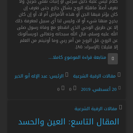
كلام ليس عليه دليل شرعي أو إثبات نقلي صريح. ولا
نعرف أصلاً ماهيَّة الروح بشكلٍ جازمٍ حتى نعرف إن
كان يؤثر فيها الجن أو هذه الأمراض أم لا، أو إن كان
يخرج منها شيء أو لا، وليس لنا أي سبيل لمعرفة ذلك
إلا عن طريق الوحي الذي انقطع مع وفاة رسول صلى
الله عليه وسلم، قال الله سبحانه وتعالى {ويسألونك
عن الروح، قل الروح من أمر ربي وما أوتيتم من العلم
إلا قليلا} [الإسراء: ٨٥].
متابعة قراءة الموضوع كاملا…
مقالات الرقية الشرعية
الرئيس: عبد الإله أبو الخير
20 أغسطس، 2019
0
0
مقالات الرقية الشرعية
المقال التاسع: العين والحسد