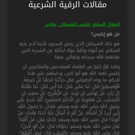
مقالات الرقية الشرعية
المقال السابع: إبليس الشيطان.. والجن
من هو إبليس؟
هو ذلك الشيطان الذي رفض السجود لأبينا آدم عليه
السلام، ثم أغواه وأمَّنا حواءَ ليأكلا من الشجرة التي
نهاهما الله سبحانه وتعالى عنها.
ولقد قَرَّرَ كثيرٌ من العلماء المتقدمين والمتأخرين أن
إبليس لعنه الله هو أبو الجن، ودليلهم على هذا
الحكم ما رواه الطبراني قال حَدَّثَنَا مُحَمَّدُ بْنُ حَنِيفَةَ
الْوَاسِطِيُّ قَالَ: ثَنَا عَمِّي قَالَ: ثَنَا أَبِي قَالَ: ثَنَا طَلْحَةُ
بْنُ زَيْدٍ، عَنْ يُونُسَ بْنِ يَزِيدَ، عَنِ الزُّهْرِيِّ، عَنْ سَعِيدِ بْنِ
الْمُسَيِّبِ، عَنْ مُعَاوِيَةَ بْنِ الْحَكَمِ السَّلَمِيِّ، أَنَّهُ: قَدِمَ عَلَى
رَسُولِ اللهِ صلى الله عليه وسلم، فَقَالَ: يَا رَسُولَ اللهِ،
إِنِّي أُرِيدُ أَنْ أَسْأَلَكَ عَنْ أَمْرٍ لاَ أَسْأَلُ عَنْهُ أَحَدًا بَعْدَكَ: مَنْ
أَبُونَا؟ قَالَ صلى الله عليه وسلم: (آدَمُ) قَالَ: مَنْ أُمُّنَا؟
قَالَ صلى الله عليه وسلم: (حَوَّاءُ) قَالَ: مَنْ أَبُو الْجِنِّ؟
قَالَ صلى الله عليه وسلم: (إِبْلِيسُ) قَالَ: فَمَنْ أُمُّهُمْ؟