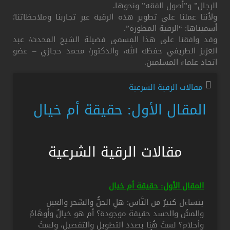
الرجال” و”أصول الفقه” ونحوها.
ولأننا عملنا على تطوير هذه الرقية عبر تجاربنا وملاحظاتنا؛
أسميناها: “الرقية المطورة”.
وقد وافقنا على هذا المسمى فضيلة الشيخ المحدث/ عبد
العزيز الطريفي حفظه الله، والدكتور/ محمد حجازي – عضو
اتحاد علماء المسلمين.
مقالات الرقية الشرعية
المقال الأول: حقيقة أم خيال
مقالات الرقية الشرعية
المقال الأول: حقيقة أم خيال
يتساءل كثيرٌ من النَّاس: هلِ الجنُّ والسِّحر والعين
والمسُّ والحسد حقيقة موجودة؟ أم هو خيالٌ وأوهَامٌ
وأحلام؟ لستُ هُنا بصدد التطويل والتفصيل، ولستُ