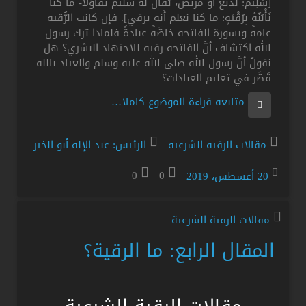
[سَلِيمٌ: لديغ أو مريض، يُقال له سليم تفاؤلاً- مَا كُنَّا
نَأْبُنُهُ بِرُقْيَةٍ: ما كنا نعلم أَنه يرقي]. فإن كانت الرُّقية
عامةً وبسورة الفاتحة خاصَّةً عبادةً فلماذا ترك رسول
الله اكتشاف أنَّ الفاتحة رقية للاجتهاد البشري؟ هل
نقولُ أنَّ رسول الله صلى الله عليه وسلم والعياذ بالله
قَصَّر في تعليم العبادات؟
متابعة قراءة الموضوع كاملا…
مقالات الرقية الشرعية
الرئيس: عبد الإله أبو الخير
20 أغسطس، 2019
0
0
مقالات الرقية الشرعية
المقال الرابع: ما الرقية؟