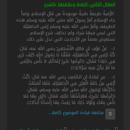
المقال الثاني: الرقية وعلاقتها بالشرع
الرُّقيةُ طريقةٌ طبيةٌ موجودةٌ مِن قَبْلِ الإسلام، ولماَّ
جاء الإسلام أقرَّ رسولُ اللهِ صلى الله عليه وسلم هذه
الطريقة، وأقرَّ صلى الله عليه وسلم رُقى الجاهلِيَّة
التي ليس فيها شرك ولم تخالِف شرع الإسلام.
نستعرض بعضاً من الأحاديث التي تدل على ذلك:
1- عَنْ عَوْفِ بْنِ مَالِكٍ الأَشْجَعِيِّ رضي الله عنه، قَالَ:
كُنَّا نَرْقِي فِي الْجَاهِلِيَّةِ، فَقُلْنَا يَا رَسُولَ اللهِ كَيْفَ تَرَى
فِي ذَلِكَ؟ فَقَالَ: (اعْرِضُوا عَلَيَّ رُقَاكُمْ، لاَ بَأْسَ بِالرُّقَى
مَا لَمْ يَكُنْ فِيهِ شِرْكٌ)[1].
2- عن عُبَادَةَ بْنِ الصَّامِتِ رضي الله عنه قَالَ: كُنْتُ
أَرْقِي مِنْ حُمَّةَ الْعَيْنِ فِي الْجَاهِلِيَّةِ، فَلَمَّا أَسْلَمْتُ
ذَكَرْتُهَا لِرَسُولِ اللهِ صلى الله عليه وسلم، فَقَالَ:
(اعْرِضْهَا عَلَيَّ)، فَعَرَضْتُهَا عَلَيْهِ، فَقَالَ: (ارْقِ بِهَا فَلا
بَأْسَ بِهَا)، وَلَوْلا ذَلِكَ مَا رَقِيتُ بِهَا إِنْسَانًا أَبَدًا[2].
متابعة قراءة الموضوع كاملا…