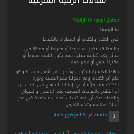
مقالات الرقية الشرعية
المقال الرابع: ما الرقية؟
ما الرقية؟
هي العلاج بالكلام، أو المداواة بالألفاظ.
واللفظ قد يكون مسموعا أو مقروءا أو ممحُوًّا في
سائل بعد كتابته خطياً، وقد يكون اللفظ منفرداً أو
مقترناً بفعلٍ أو علاجٍ معه.
وهذا العلم ربَّما يكون جزءاً من علم أشمل منه، ألا وهو
علم أثر الكلام، ومع دخولنا عصر التقنية وثورة
الاكتشافات فإنَّه أصبح بإمكاننا التوسع في البحث عن
أثر الكلام والموجات الصوتية على الإنسان والحيوان
والجماد حيث أن المستجدات أصبحت مساعدة في عمل
أبحاث متعلقة بهذه العلوم.
متابعة قراءة الموضوع كاملا…
مقالات الرقية الشرعية
الرئيس: عبد الإله أبو الخير