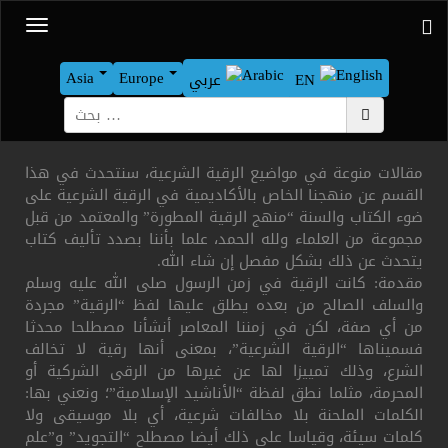
Asia
Europe
EN
عربي
بحث
مقالات منوعة في مواضيع الرقية الشرعية، سنتحدث في هذا
القسم عن منهجنا الخاص بالأكاديمية في الرقية الشرعية على
ضوء الكتاب والسنة “منهج الرقية المطورة” والمعتمد من قبل
مجموعة من العلماء ولله الحمد، علما بأننا بصدد تأليف كتاب
يتحدث عن ذلك بشكل مفصل إن شاء الله.
مقدمة: كانت الرقية في زمن الرسول صلى الله عليه وسلم
والسلف الصالح من بعده يطلق عليها لفظ “الرقية” مجردة
من أي صفة، لكن في زمننا المعاصر أنشأنا مصطلحا محدثا
فسميناها “الرقية الشرعية”، بمعنى أنها رقية لا تخالف
الشرع، وذلك تمييزا لها عن غيرها من الرقى الشركية أو
المحرمة، مثلما نطق لفظة “الأناشيد الإسلامية”؛ ونعني بها:
الكلمات الملحنة بلا مخالفات شرعية، أي بلا موسيقى ولا
كلمات سيئة، وقياسا على ذلك أيضا مصطلح “التجويد” و”علم