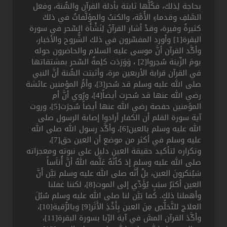
بحاجة لِذلك، فكُلُّها ثابتة بأدلة القرآن والسُّنة، وفعل
السَّلفِ وقدماءِ الأُمَّة، والكتبُ والمؤلَّفاتُ في ذلكَ
كثيرةٌ وفيرة، وقدْ أشار القرآنُ لِنَشْأَة السِّحر في سورة
البقرة[1] وأورد المفسِّرون في ذلك الشُّروح والأخبار،
وأكَّد القرآن أنَّ موسى عليه السلام والحاضرون حوله
يومَ الزِّينة سُحِروا[2] ، وَوَرَدَت كلِمةُ السِّحر بمشتقاتها
في القرآن قرابة الأربعين مرة، وأثبتت السُّنة أنَّ النبي
صلى الله عليه وسلم قد سُحر[3]، وأمُّ المؤمنين عائشة
رضي الله عنها قد سُحرت أيضاً[4]، ورُوي أنَّ أم
المؤمنين حفصة رضي الله عنها أيضاً سُحِرَت[5]، وروت
آية سورة القلم أن الكفار أرادوا إصابة الرسول صلى
الله عليه وسلم بالعين[6]، وأكَّد رسول الله صلى الله
عليه وسلم في أكثر من موضع أن العين حق[7]،
وتكراره لتأكيد حقيقة العين دليل على نبوته ومعجزاته
صلى الله عليه وسلم إذ كأنَّهُ عَلَّمه اللهُ أنَّ أُناَساً
سَيُنكرونَ العين، بلْ أَنَّه صلى الله عليه وسلم بَيَّن أَنَّ
العين أكثرُ سبَبٍ يُؤَدِّي إلى الموت[8]، لكننا غفلنا
وأهملنا ذلك. كما بَيَّن لنا صلى الله عليه وسلم سُبُلَ
العلاج للتَّخلُّصِ مِنَ العين بِأَخْذِ الأَثَر[9] وبالرُّقية[10]،
وأكَّدَ القرآن المسَّ في آية الرِّبا بسورة البقرة[11]،