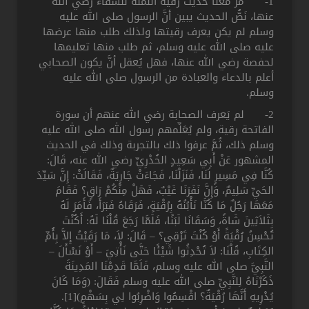
1- مَرَّ معنا حديث رقية النملة للشفاء رضي الله
عنها، نَصُّ الحديث يبين أنَّ الرسول صلى الله عليه
وسلم لم يكن يعرف رقيتها ولذلك طلب منها عرضها
عليه صلى الله عليه وسلم، ثم طلب منها تعليمها
لحفصة رضي الله عنها، فهل يُعقل أنَّ يكون الصحابي
أعلم بالدعاء والعبادة من الرسول صلى الله عليه
وسلم.
2- لم يَعرف الصحابة رضي الله عنهم أن سورة
الفاتحة رقية، ولم يُعَلِّمهم رسول الله صلى الله عليه
وسلم ذلك، ثُمَّ عرفوا ذلك بالتجربة وذلك في الحديث
المشهور عَنْ أَبِي سَعِيدٍ الخُدْرِيِّ رضي الله عنه، قَالَ:
كُنَّا فِي مَسِيرٍ لَنَا، فَنَزَلْنَا، فَجَاءَتْ جَارِيَةٌ، فَقَالَتْ: إِنَّ سَيِّدَ
الحَيِّ سَلِيمٌ، وَإِنَّ نَفَرَنَا غَيْبٌ، فَهَلْ مِنْكُمْ رَاقٍ؟ فَقَامَ
مَعَهَا رَجُلٌ مَا كُنَّا نَأْبُنُهُ بِرُقْيَةٍ، فَرَقَاهُ فَبَرَأَ، فَأَمَرَ لَهُ
بِثَلاَثِينَ شَاةً، وَسَقَانَا لَبَنًا، فَلَمَّا رَجَعَ قُلْنَا لَهُ: أَكُنْتَ
تُحْسِنُ رُقْيَةً أَوْ كُنْتَ تَرْقِي؟ – قَالَ: لاَ، مَا رَقَيْتُ إِلاَّ بِأُمِّ
الكِتَابِ، قُلْنَا: لاَ تُحْدِثُوا شَيْئًا حَتَّى نَأْتِيَ – أَوْ نَسْأَلَ –
النَّبِيَّ صلى الله عليه وسلم، فَلَمَّا قَدِمْنَا المَدِينَةَ
ذَكَرْنَاهُ لِلنَّبِيِّ صلى الله عليه وسلم فَقَالَ: (وَمَا كَانَ
يُدْرِيهِ أَنَّهَا رُقْيَةٌ؟ اقْسِمُوا وَاضْرِبُوا لِي بِسَهْمٍ)[1].