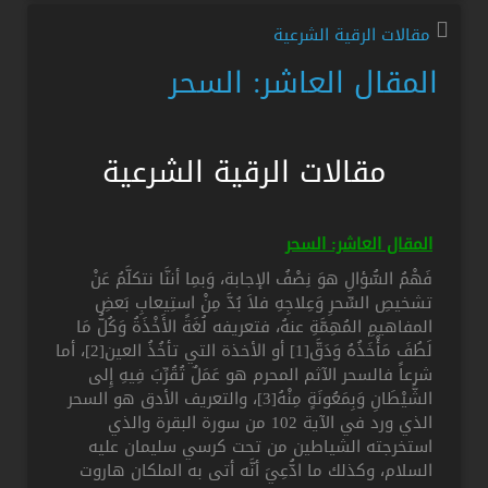
مقالات الرقية الشرعية
المقال العاشر: السحر
مقالات الرقية الشرعية
المقال العاشر: السحر
فَهْمُ السُّؤالِ هوَ نِصْفُ الإجابة، وَبمِا أننَّا نتكلَّمُ عَنْ
تشخيصِ السِّحرِ وَعِلاجِهِ فلاَ بُدَّ مِنْ استِيعابِ بَعضِ
المفاهيمِ المُهِمَّةِ عنهُ، فتعريفه لُغَةً الأَخْذَةُ وَكُلُّ مَا
لَطُفَ مَأْخَذُهُ وَدَقَّ[1] أو الأخذة التي تأخُذُ العين[2]، أما
شرعاً فالسحر الآثم المحرم هو عَمَلٌ تُقُرِّبَ فِيهِ إِلى
الشَّيْطَانِ وَبِمَعُونَةٍ مِنْهُ[3]، والتعريف الأدق هو السحر
الذي ورد في الآية 102 من سورة البقرة والذي
استخرجته الشياطين من تحت كرسي سليمان عليه
السلام، وكذلك ما ادُّعِيَ أنَّه أتى به الملكان هاروت